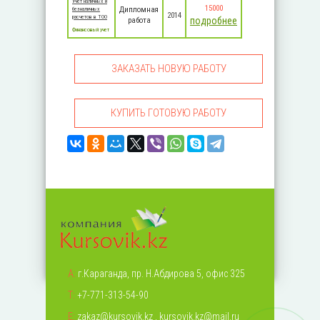
Учет наличных и
15000
Дипломная
безналичных
2014
расчетов в ТОО
подробнее
работа
Финансовый учет
ЗАКАЗАТЬ НОВУЮ РАБОТУ
КУПИТЬ ГОТОВУЮ РАБОТУ
А:
г.Караганда, пр. Н.Абдирова 5, офис 325
Т:
+7-771-313-54-90
Е:
zakaz@kursovik.kz
,
kursovik.kz@mail.ru