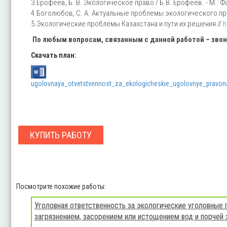
3.Ерофеев, Б. В. Экологическое право / Б.В. Ерофеев. - М.: Фор
4.Боголюбов, С. А. Актуальные проблемы экологического права:
5.Экологические проблемы Казахстана и пути их решения //
h
По любым вопросам, связанным с данной работой – зво
Скачать план:
ugolovnaya_otvetstvennost_za_ekologicheskie_ugolovnye_pravon
КУПИТЬ РАБОТУ
Посмотрите похожие работы:
Уголовная ответственность за экологические уголовные 
загрязнением, засорением или истощением вод и порчей