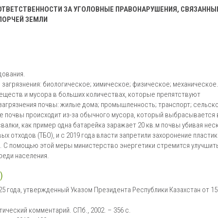
ОТВЕТСТВЕННОСТИ ЗА УГОЛОВНЫЕ ПРАВОНАРУШЕНИЯ, СВЯЗАННЫ
ПОРЧЕЙ ЗЕМЛИ
дования.
загрязнения: биологическое; химическое; физическое; механическое
веществ и мусора в больших количествах, которые препятствуют
загрязнения почвы: жилые дома; промышленность; транспорт; сельск
ие почвы происходит из-за обычного мусора, который выбрасывается 
валки, как пример одна батарейка заражает 20 кв.м почвы убивая нес
 отходов (ТБО), и с 2019 года власти запретили захоронение пластик
ки. С помощью этой меры министерство энергетики стремится улучшит
реди населения.
)
25 года, утвержденный Указом Президента Республики Казахстан от 15
ический комментарий. СПб., 2002. – 356 с.