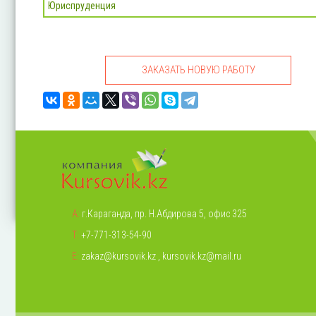
Юриспруденция
ЗАКАЗАТЬ НОВУЮ РАБОТУ
А:
г.Караганда, пр. Н.Абдирова 5, офис 325
Т:
+7-771-313-54-90
Е:
zakaz@kursovik.kz
,
kursovik.kz@mail.ru