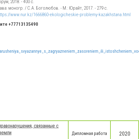
ум, 2018. - 400 c.
 моногр. / С.А. Боголюбов. - М.: Юрайт, 2017. - 279 c.
ttps://www.nur.kz/1666860-ekologicheskie-problemy-kazakhstana.html
ните
+77713135490
arusheniya_svyazannye_s_zagryazneniem_zasoreniem_ili_istoshcheniem_vo
правонарушения, связанные с
 земли
2020
Дипломная работа