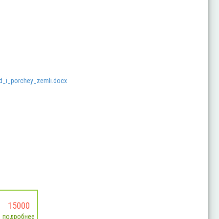
d_i_porchey_zemli.docx
15000
подробнее