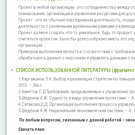
Проект в любой организации - это сотрудничество между о
планирования, организации и управления ресурсами для до
Проект - это не обычная повседневная деятельность, осуще
деятельность с различными временными рамками и влияюща
Проект должен создать что-то уникальное, будь то продукт, 
считаться проектом. Было бы целесообразно иметь это опре
организации.
Примером выполнения проекта в соответствии с требовани
обрабатывать данные о персонале и управлять данными о за
СПИСОК ИСПОЛЬЗОВАННОЙ ЛИТЕРАТУРЫ (фрагмент
1.Каргажанов З.К. Выбор и реализация стратегии по повышен
2015. – 266 с.
2.Ахметов С.Д Требования, предъявляемые к управлению проек
3.Шеденов А.Ж. Сущность и виды управления проектами. – А.: С
4.Сапакова Д.Д. Организация выполнения процесса управления 
5.Шеденов А.Ж. Национальная экономическая система. – А.: Са
По любым вопросам, связанным с данной работой – зво
Скачать план: