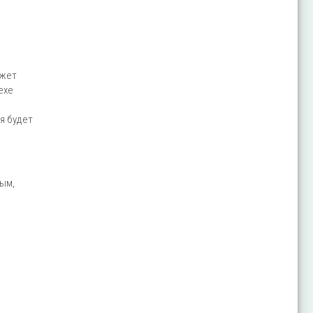
ожет
ехе
я будет
лым,