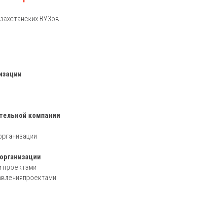
захстанских ВУЗов.
изации
ительной компании
организации
организации
и проектами
авленияпроектами