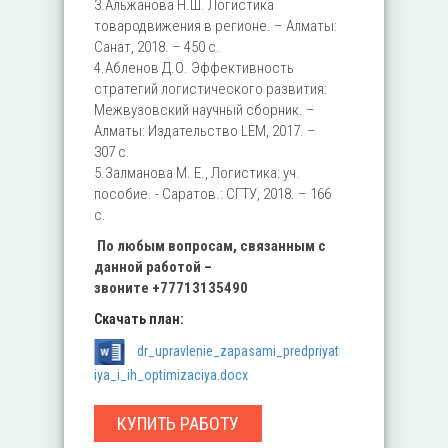
3.Альжанова Н.Ш. Логистика
товародвижения в регионе. – Алматы:
Санат, 2018. – 450 с.
4.Абленов Д.О. Эффективность
стратегий логистического развития:
Межвузовский научный сборник. –
Алматы: Издательство LEM, 2017. –
307 с.
5.Залманова М. Е., Логистика: уч.
пособие. - Саратов.: СГТУ, 2018. – 166
с.
По любым вопросам, связанным с
данной работой –
звоните
+77713135490
Скачать план:
dr_upravlenie_zapasami_predpriyat
iya_i_ih_optimizaciya.docx
КУПИТЬ РАБОТУ