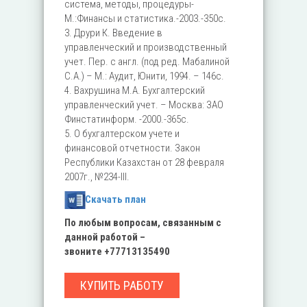
система, методы, процедуры-
М.:Финансы и статистика.-2003.-350с.
3. Друри К. Введение в
управленческий и производственный
учет. Пер. с англ. (под ред. Мабалиной
С.А.) – М.: Аудит, Юнити, 1994. – 146с.
4. Вахрушина М.А. Бухгалтерский
управленческий учет. – Москва: ЗАО
Финстатинформ. -2000.-365с.
5. О бухгалтерском учете и
финансовой отчетности. Закон
Республики Казахстан от 28 февраля
2007г., №234-III.
Скачать план
По любым вопросам, связанным с
данной работой –
звоните
+77713135490
КУПИТЬ РАБОТУ