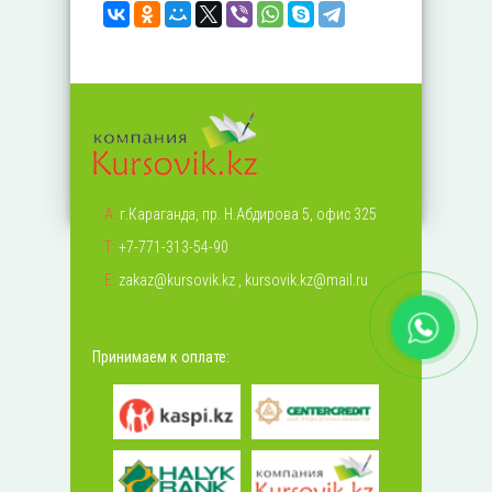
А:
г.Караганда, пр. Н.Абдирова 5, офис 325
Т:
+7-771-313-54-90
Е:
zakaz@kursovik.kz
,
kursovik.kz@mail.ru
Принимаем к оплате: