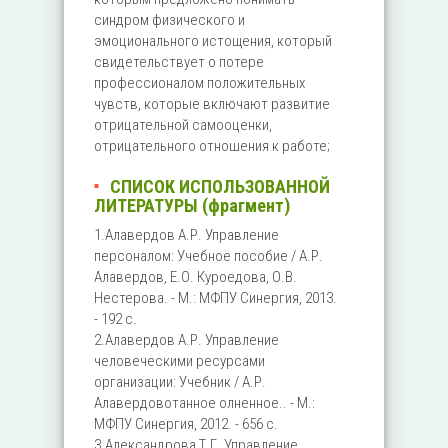
синдром физического и
эмоционального истощения, который
свидетельствует о потере
профессионалом положительных
чувств, которые включают развитие
отрицательной самооценки,
отрицательного отношения к работе;
СПИСОК ИСПОЛЬЗОВАННОЙ
ЛИТЕРАТУРЫ (фрагмент)
1.Алавердов А.Р. Управление
персоналом: Учебное пособие / А.Р.
Алавердов, Е.О. Куроедова, О.В.
Нестерова. - М.: МФПУ Синергия, 2013.
- 192 c.
2.Алавердов А.Р. Управление
человеческими ресурсами
организации: Учебник / А.Р.
Алавердовотанное олненное.. - М.:
МФПУ Синергия, 2012. - 656 c.
3.Александрова Т.Г. Управление