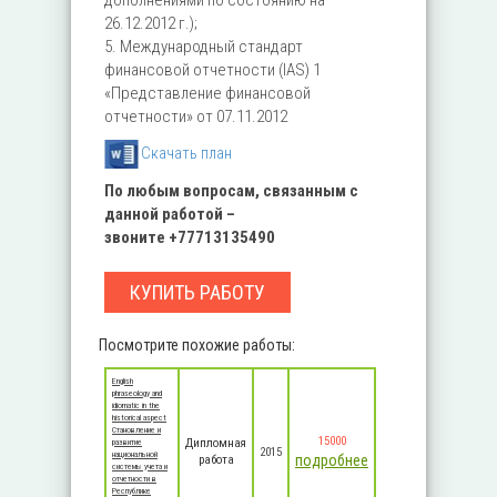
дополнениями по состоянию на
26.12.2012 г.);
5. Международный стандарт
финансовой отчетности (IAS) 1
«Представление финансовой
отчетности» от 07.11.2012
Скачать план
По любым вопросам, связанным с
данной работой –
звоните
+77713135490
КУПИТЬ РАБОТУ
Посмотрите похожие работы:
English
phraseology and
idiomatic in the
historical aspect
Становление и
15000
Дипломная
развитие
2015
национальной
подробнее
работа
системы учета и
отчетности в
Республике