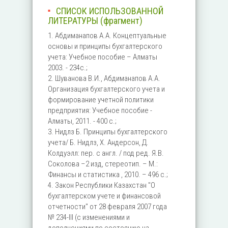
СПИСОК ИСПОЛЬЗОВАННОЙ
ЛИТЕРАТУРЫ (фрагмент)
1. Абдиманапов А.А. Концептуальные
основы и принципы бухгалтерского
учета: Учебное пособие – Алматы
2003. - 234с.;
2. Шуванова В.И., Абдиманапов А.А.
Организация бухгалтерского учета и
формирование учетной политики
предприятия: Учебное пособие -
Алматы, 2011. - 400 с.;
3. Нидлз Б. Принципы бухгалтерского
учета/ Б. Нидлз, Х. Андерсон, Д.
Колдуэлл: пер. с англ. / под ред. Я.В.
Соколова –2 изд, стереотип. – М.:
Финансы и статистика , 2010. – 496 с.;
4. Закон Республики Казахстан "О
бухгалтерском учете и финансовой
отчетности" от 28 февраля 2007 года
№ 234-III (с изменениями и