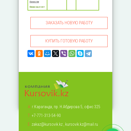
Казахстан
Финансовый учет
ЗАКАЗАТЬ НОВУЮ РАБОТУ
КУПИТЬ ГОТОВУЮ РАБОТУ
А:
г.Караганда, пр. Н.Абдирова 5, офис 325
Т:
+7-771-313-54-90
Е:
zakaz@kursovik.kz
,
kursovik.kz@mail.ru