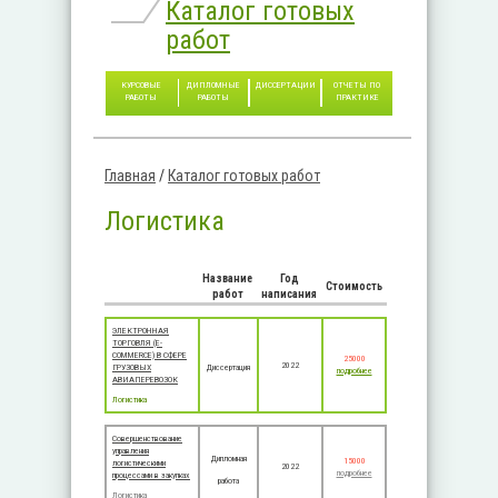
Каталог готовых
работ
КУРСОВЫЕ
ДИПЛОМНЫЕ
ДИССЕРТАЦИИ
ОТЧЕТЫ ПО
РАБОТЫ
РАБОТЫ
ПРАКТИКЕ
Главная
/
Каталог готовых работ
Вы здесь
Логистика
Название
Год
Стоимость
работ
написания
ЭЛЕКТРОННАЯ
ТОРГОВЛЯ (E-
COMMERCE) В СФЕРЕ
25000
2022
ГРУЗОВЫХ
Диссертация
подробнее
АВИАПЕРЕВОЗОК
Логистика
Совершенствование
управления
Дипломная
15000
логистическими
2022
подробнее
процессами в закупках
работа
Логистика