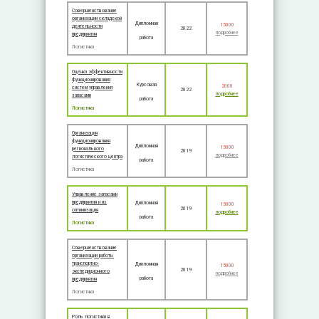
Совершенствование
организации складской
Дипломная
15000
деятельности
2022
подробнее
предприятия
работа
Логистика
Оценка эффективности
функционирования
Курсовая
2000
систем управления
2022
подробнее
запасами
работа
Логистика
Организация
функционирования
Дипломная
15000
регионального
2019
подробнее
логистического центра
работа
Логистика
Управление запасами
предприятия и их
Дипломная
15000
2019
оптимизация
подробнее
работа
Логистика
Совершенствование
организации работы
транспортно-
Дипломная
15000
2019
экспедиционного
подробнее
работа
предприятия
Логистика
Роль логистики в