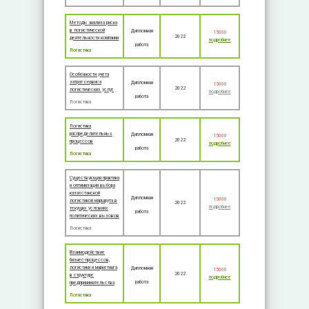
Методы анализа риска
в логистической
Дипломная
15000
2022
деятельности компании
подробнее
работа
Логистика
Особенности учета
затрат сервиса
Дипломная
15000
2022
логистических услуг
подробнее
работа
Логистика
Логистика
распределительных
Дипломная
15000
2022
процессов
подробнее
работа
Логистика
Существующая практика
и оптимизация выбора
казахстанской
Дипломная
15000
логистикой маршрута в
2022
подробнее
текущих условиях
работа
политических вызовов
Логистика
Взаимодействие
бизнес-процессов,
логистики и маркетинга
Дипломная
15000
2022
в структуре
подробнее
работа
предпринимательства
Логистика