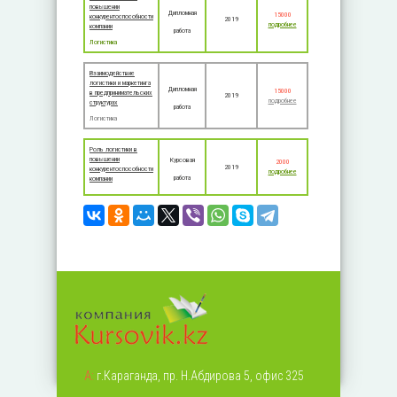
повышении
Дипломная
15000
конкурентоспособности
2019
подробнее
компании
работа
Логистика
Взаимодействие
логистики и маркетинга
Дипломная
15000
в предпринимательских
2019
подробнее
структурах
работа
Логистика
Роль логистики в
повышении
Курсовая
2000
2019
конкурентоспособности
подробнее
работа
компании
А:
г.Караганда, пр. Н.Абдирова 5, офис 325